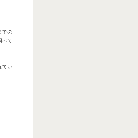
までの
調べて
れてい