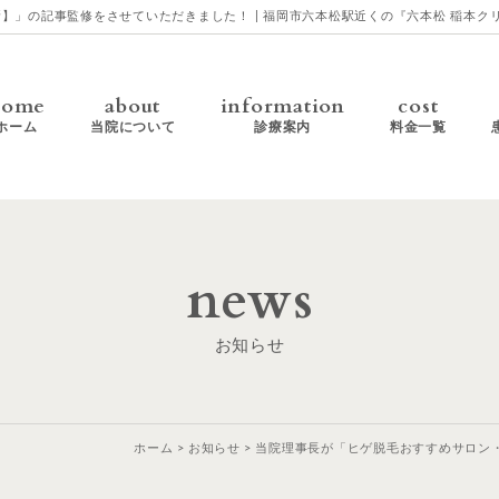
最新】」の記事監修をさせていただきました！ | 福岡市六本松駅近くの『六本松 稲本
home
about
information
cost
ホーム
当院について
診療案内
料金一覧
news
お知らせ
ホーム
お知らせ
当院理事長が「ヒゲ脱毛おすすめサロン・