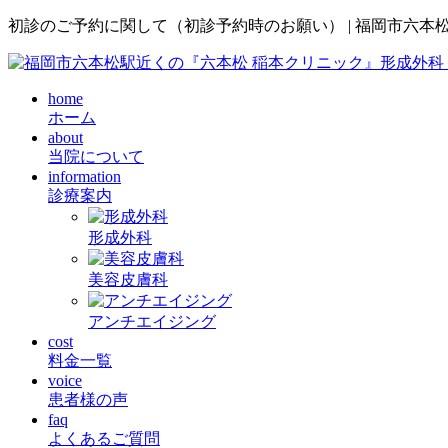
初診のご予約に関して（初診予約時のお願い） | 福岡市六本
home
ホーム
about
当院について
information
診療案内
形成外科
美容皮膚科
アンチエイジング
cost
料金一覧
voice
患者様の声
faq
よくあるご質問