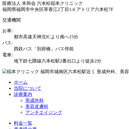
医療法人 本和会 六本松稲本クリニック
福岡県福岡市中央区草香江2丁目1-6 アトリア六本松7F
交通機関
お車:
都市高速天神北ICより南へ15分
バス:
西鉄バス「別府橋」バス停前
電車:
地下鉄七隈線六本松駅2番出口より徒歩2分
ホーム
当院について
診療案内
形成外科
美容皮膚科
アンチエイジング
料金一覧