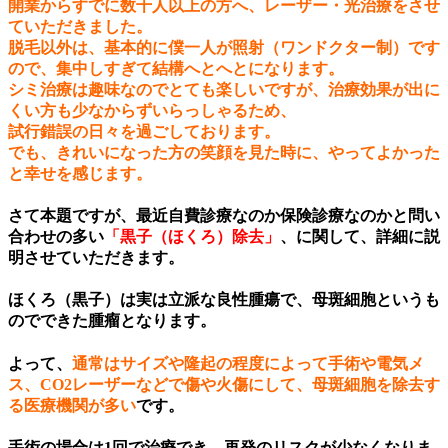
開業からすでに数千人以上の方へ、レーザー・光治療をさせ
ていただきました。
脱毛以外は、基本的に僕一人が照射（ワンドクター制）です
ので、集中しすぎて結構へとへとになります。
シミ治療は趣味なのでとても楽しいですが、治療効果が出に
くい方も少なからずいらっしゃるため、
試行錯誤の日々を過ごしております。
でも、きれいになった方の笑顔を見た時に、やってよかった
と幸せを感じます。
さて本題ですが、最近自費診療なのか保険診療なのかと問い
合わせの多い
「黒子（ほくろ）除去」
、に関して、詳細に説
明させていただきます。
ほくろ（黒子）は実は
立派な良性腫瘍で、母斑細胞というも
のでできた腫瘤
となります。
よって、
通常はサイズや隆起の程度によって手術や電気メ
ス、CO2レーザーなどで傷や火傷にして、
母斑細胞を除去す
る医療機関が多い
です。
手術の場合は1回で治療でき、再発のリスクが少なくなりま