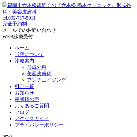
tel.
092-717-5011
完全予約制
メールでのお問い合わせ
WEB診療受付
ホーム
当院について
診療案内
形成外科
美容皮膚科
アンチエイジング
料金一覧
お知らせ
患者様の声
よくあるご質問
ブログ
アクセスガイド
プライバシーポリシー
news