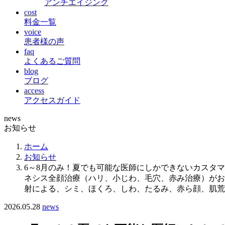
アンチエイジング
cost
料金一覧
voice
患者様の声
faq
よくあるご質問
blog
ブログ
access
アクセスガイド
news
お知らせ
ホーム
お知らせ
6～8月のみ！夏でも可能な医師にしかできないカスタ
ネシス全顔治療（ハリ、小じわ、毛穴、赤み治療）がお
射による、シミ、ほくろ、しわ、たるみ、赤ら顔、肌荒
2026.05.28
news