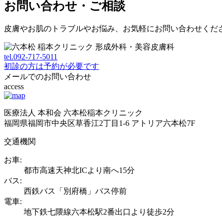
お問い合わせ・ご相談
皮膚やお肌のトラブルやお悩み、お気軽にお問い合わせくだ
tel.
092-717-5011
初診の方は予約が必要です
メールでのお問い合わせ
access
医療法人 本和会 六本松稲本クリニック
福岡県福岡市中央区草香江2丁目1-6 アトリア六本松7F
交通機関
お車:
都市高速天神北ICより南へ15分
バス:
西鉄バス「別府橋」バス停前
電車:
地下鉄七隈線六本松駅2番出口より徒歩2分