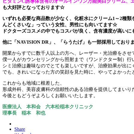
ビタミンC誘導体含有のオールインワン万能美白クリーム、
も大好評となっております☆
いずれも必要な
商品数が少なく、化粧水にクリーム1～2種
んどくさいな」っていう女性、男性にも向いてます☆
ドクターズコスメの中でもコスパが良く、含有濃度が高いに
他に「NAVISION DR
」、「らうたげ」も一部採用しており
開業からすでに数千人以上の方へ、レーザー・光治療をさせ
僕一人がカウンセリングから照射まで（ワンドクター制）行
シミ治療は趣味なのでとても楽しいですが、治療効果が出に
でも、きれいになった方の笑顔を見た時に、やってよかった
これからも地域に根差した、
形成外科、美容皮膚科の信頼性のある治療を提供してまいり
今後ともどうぞよろしくお願いいたします。
医療法人 本和会 六本松稲本クリニック
理事長 稲本 和也
Share